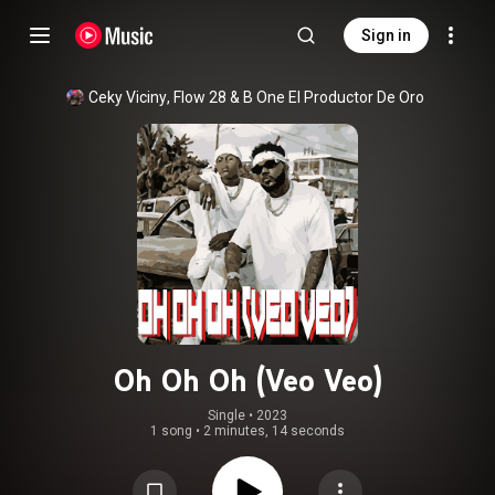
Sign in
Ceky Viciny
, 
Flow 28
 & 
B One El Productor De Oro
Oh Oh Oh (Veo Veo)
Single
 • 
2023
1 song
•
2 minutes, 14 seconds