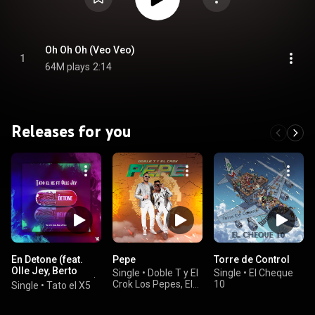
Oh Oh Oh (Veo Veo)
1
64M plays
2:14
Releases for you
En Detone (feat.
Pepe
Torre de Control
Olle Jey, Berto
Single
•
Doble T y El
Single
•
El Cheque
Lokera & Drumz Lt)
Crok Los Pepes, El
10
Single
•
Tato el X5
Crok, & Doble T