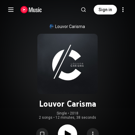
Sign in
Louvor Carisma
Louvor Carisma
Single
 • 
2018
2 songs
•
12 minutes, 38 seconds