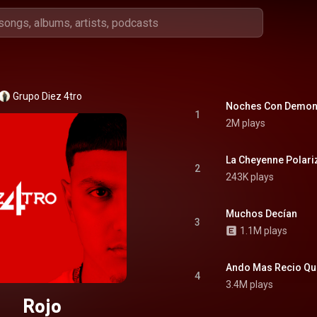
Grupo Diez 4tro
Noches Con Demon
1
2M plays
La Cheyenne Polar
2
243K plays
Muchos Decían
3
1.1M plays
Ando Mas Recio Qu
4
3.4M plays
Rojo