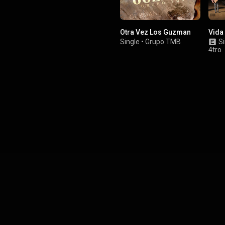
Otra Vez Los Guzman
Vida
Single
•
Grupo TMB
Si
4tro