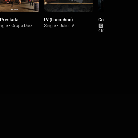
 Prestada
LV (Locochon)
Consejos De La Vid
ngle
•
Grupo Diez
Single
•
Julio LV
Album
•
Grupo Di
4tro