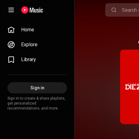
Home
Explore
Library
Sign in
Sign in to create & share playlists,
get personalized
recommendations, and more.