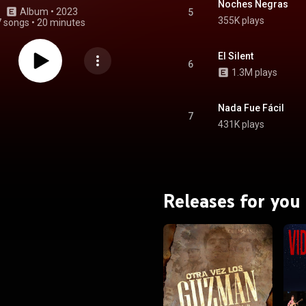
Noches Negras
Album
 • 
2023
5
355K plays
7 songs
•
20 minutes
El Silent
6
1.3M plays
Nada Fue Fácil
7
431K plays
Releases for you