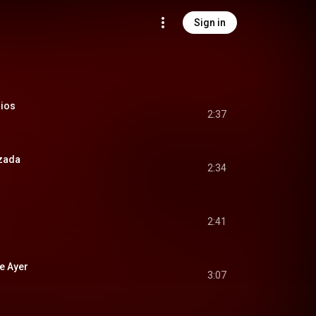
Sign in
ios
2:37
izada
2:34
2:41
e Ayer
3:07