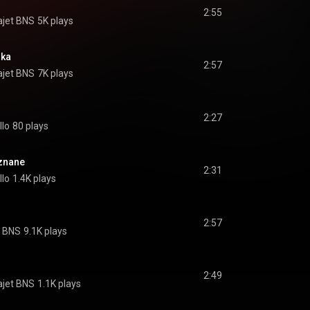
2:55
ajet BNS
5K plays
ska
2:57
ajet BNS
7K plays
2:27
llo
80 plays
eznane
2:31
llo
1.4K plays
2:57
t BNS
9.1K plays
2:49
ajet BNS
1.1K plays