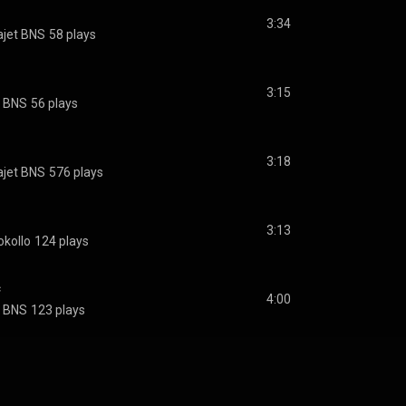
3:34
ajet BNS
58 plays
3:15
t BNS
56 plays
3:18
ajet BNS
576 plays
3:13
okollo
124 plays
c
4:00
t BNS
123 plays