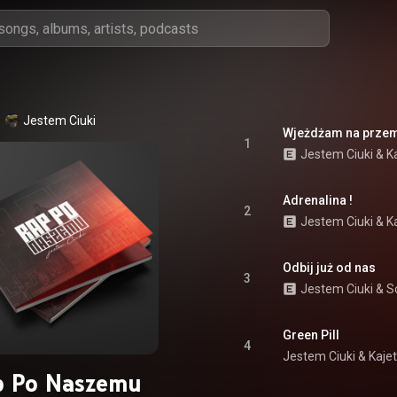
Jestem Ciuki
Wjeżdżam na przem
1
Jestem Ciuki
 & 
K
Adrenalina !
2
Jestem Ciuki
 & 
K
Odbij już od nas
3
Jestem Ciuki
 & 
S
Green Pill
4
Jestem Ciuki
 & 
Kaje
p Po Naszemu