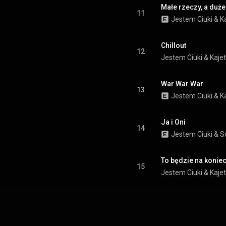
Małe rzeczy, a duże
11
Jestem Ciuki
 & 
K
Chillout
12
Jestem Ciuki
 & 
Kaje
War War War
13
Jestem Ciuki
 & 
K
Ja i Oni
14
Jestem Ciuki
 & 
S
To będzie na konie
15
Jestem Ciuki
 & 
Kaje