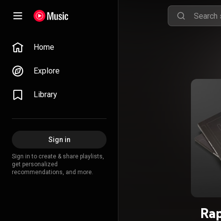
Home
Explore
Library
Sign in
Sign in to create & share playlists,
get personalized
recommendations, and more.
Ra