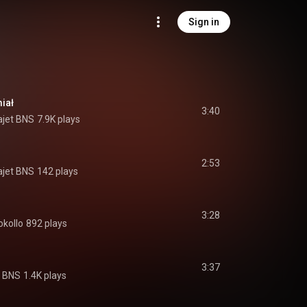
Sign in
iał
3:40
ajet BNS
7.9K plays
2:53
ajet BNS
142 plays
3:28
okollo
892 plays
3:37
t BNS
1.4K plays