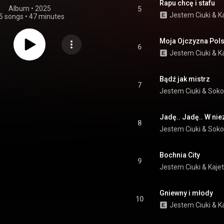
Rapu chcę i stafu
Album
 • 
2025
5
Jestem Ciuki
 & 
K
5 songs
•
47 minutes
Moja Ojczyzna Pol
6
Jestem Ciuki
 & 
K
Bądź jak mistrz
7
Jestem Ciuki
 & 
Soko
Jadę.. Jadę.. W ni
8
Jestem Ciuki
 & 
Soko
Bochnia City
9
Jestem Ciuki
 & 
Kaje
Gniewny i młody
10
Jestem Ciuki
 & 
K