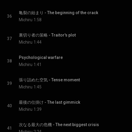
亀裂の始まり - The beginning of the crack
36
Michiru
1:58
裏切り者の策略 - Traitor's plot
37
Michiru
1:44
Psychological warfare
38
Michiru
1:41
張り詰めた空気 - Tense moment
39
Michiru
1:45
最後の仕掛け - The last gimmick
40
Michiru
1:39
次なる最大の危機 - The next biggest crisis
41
Michiru
2:24