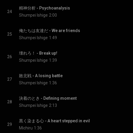
精神分析 - Psychoanalysis
24
Shumpei Ishige
2:00
俺たちは友達だ - We are friends
25
Shumpei Ishige
1:49
壊れろ！ - Break up!
26
Shumpei Ishige
1:39
敗北戦 - A losing battle
27
Shumpei Ishige
1:36
決着のとき - Defining moment
28
Shumpei Ishige
2:13
黒く染まる心 - A heart stepped in evil
29
Michiru
1:36