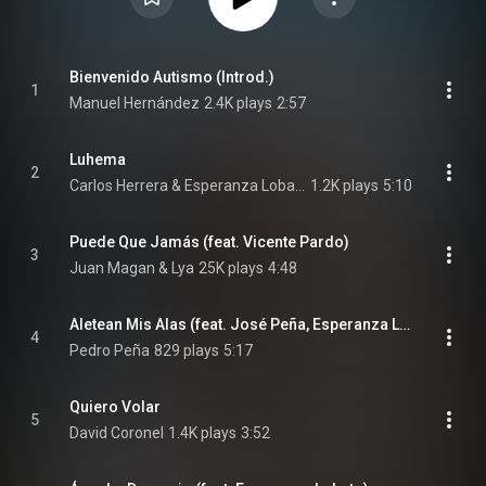
Bienvenido Autismo (Introd.)
1
Manuel Hernández
2.4K plays
2:57
Luhema
2
Carlos Herrera & Esperanza Lobato
1.2K plays
5:10
Puede Que Jamás (feat. Vicente Pardo)
3
Juan Magan & Lya
25K plays
4:48
Aletean Mis Alas (feat. José Peña, Esperanza Lobato & Justo Molinero)
4
Pedro Peña
829 plays
5:17
Quiero Volar
5
David Coronel
1.4K plays
3:52