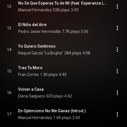
No Se Que Esperas Tu de Mi (feat. Esperanza Lobato)
12
Manuel Fernandez
538 plays
3:43
El Niño del Aire
13
Pedro Javier Hermosilla
7.7K plays
5:06
Yo Quiero Sentirnos
14
Raquel García "La Brujha"
284 plays
4:08
Tras Tu Muro
15
Fran Cortes
1.3K plays
4:40
Volver a Casa
16
Elena Salguero
603 plays
4:42
En Optimismo No Me Ganas (Introd.)
17
Manuel Hernández
1.6K plays
2:43