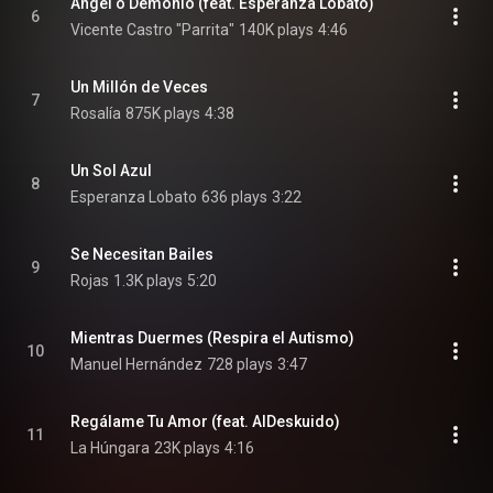
Ángel o Demonio (feat. Esperanza Lobato)
6
Vicente Castro "Parrita"
140K plays
4:46
Un Millón de Veces
7
Rosalía
875K plays
4:38
Un Sol Azul
8
Esperanza Lobato
636 plays
3:22
Se Necesitan Bailes
9
Rojas
1.3K plays
5:20
Mientras Duermes (Respira el Autismo)
10
Manuel Hernández
728 plays
3:47
Regálame Tu Amor (feat. AlDeskuido)
11
La Húngara
23K plays
4:16