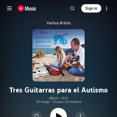
Sign in
Various Artists
Tres Guitarras para el Autismo
Album
 • 
2015
33 songs
•
2 hours, 23 minutes