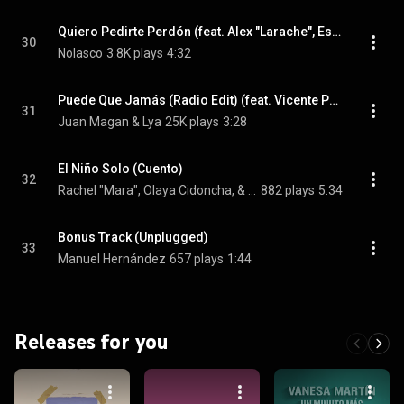
Quiero Pedirte Perdón (feat. Alex "Larache", Esperanza Lobato, Robert Espada & Rachel "Mara")
30
Nolasco
3.8K plays
4:32
Puede Que Jamás (Radio Edit) (feat. Vicente Pardo)
31
Juan Magan & Lya
25K plays
3:28
El Niño Solo (Cuento)
32
Rachel "Mara", Olaya Cidoncha, & Esperanza Lobato
882 plays
5:34
Bonus Track (Unplugged)
33
Manuel Hernández
657 plays
1:44
Releases for you