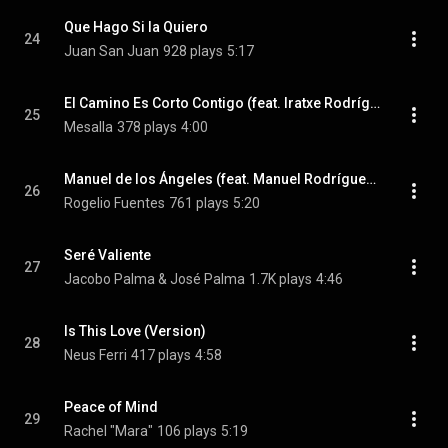
Que Hago Si la Quiero
24
Juan San Juan
928 plays
5:17
El Camino Es Corto Contigo (feat. Iratxe Rodríguez)
25
Mesalla
378 plays
4:00
Manuel de los Ángeles (feat. Manuel Rodríguez Jr)
26
Rogelio Fuentes
761 plays
5:20
Seré Valiente
27
Jacobo Palma & José Palma
1.7K plays
4:46
Is This Love (Version)
28
Neus Ferri
417 plays
4:58
Peace of Mind
29
Rachel "Mara"
106 plays
5:19