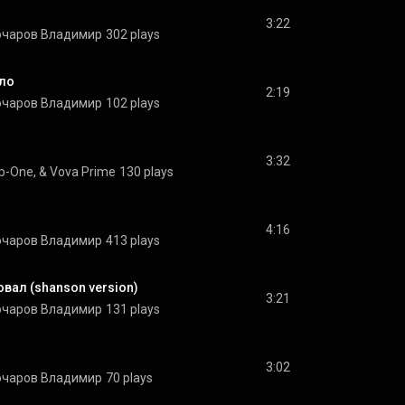
3:22
очаров Владимир
302 plays
ло
2:19
очаров Владимир
102 plays
3:32
p-One, & Vova Prime
130 plays
4:16
очаров Владимир
413 plays
вал (shanson version)
3:21
очаров Владимир
131 plays
3:02
очаров Владимир
70 plays