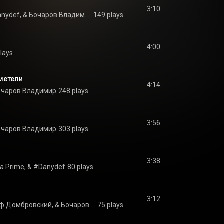
3:10
Не Ради Денег, #Danydef, & Бочаров Владимир
149 plays
4:00
lays
 метели
4:14
очаров Владимир
248 plays
3:56
очаров Владимир
303 plays
3:38
a Prime, & #Danydef
80 plays
3:12
Не Ради Денег, Граф Домбровский, & Бочаров Владимир
75 plays