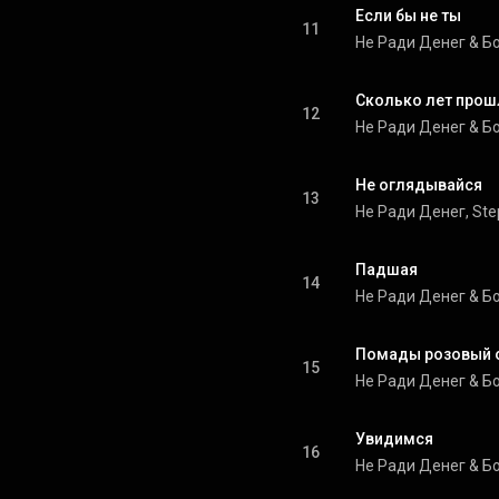
Если бы не ты
11
Не Ради Денег & Б
Сколько лет прош
12
Не Ради Денег & Б
Не оглядывайся
13
Не Ради Денег, Ste
Падшая
14
Не Ради Денег & Б
Помады розовый о
15
Не Ради Денег & Б
Увидимся
16
Не Ради Денег & Б