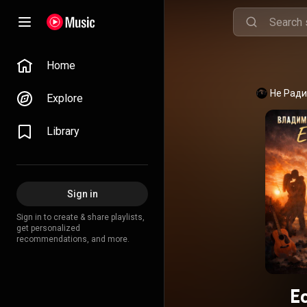
Home
Не Ради
Explore
Library
Sign in
Sign in to create & share playlists,
get personalized
recommendations, and more.
Е