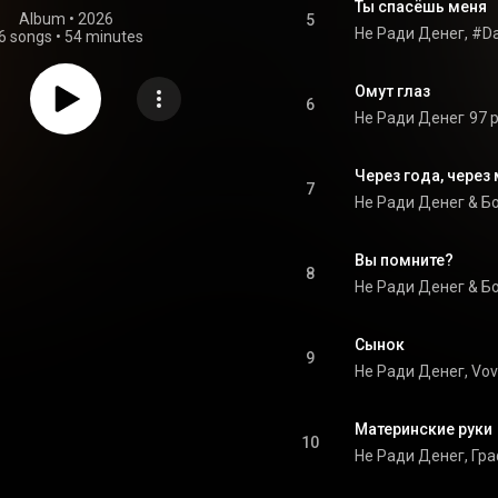
Ты спасёшь меня
Album
 • 
2026
5
6 songs
•
54 minutes
Омут глаз
6
Не Ради Денег
97 p
Через года, через
7
Не Ради Денег & Б
Вы помните?
8
Не Ради Денег & Б
Сынок
9
Не Ради Денег, Vov
Материнские руки
10