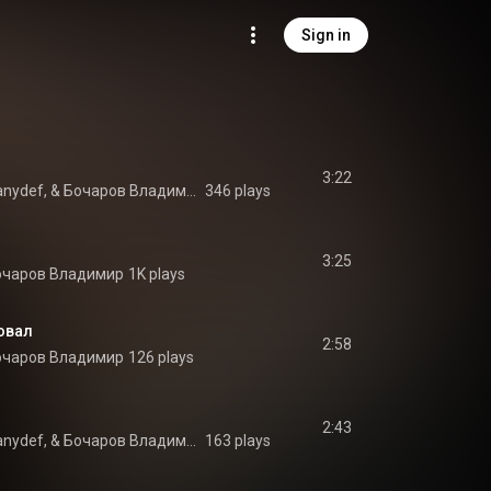
Sign in
3:22
Не Ради Денег, #Danydef, & Бочаров Владимир
346 plays
3:25
очаров Владимир
1K plays
овал
2:58
очаров Владимир
126 plays
2:43
Не Ради Денег, #Danydef, & Бочаров Владимир
163 plays