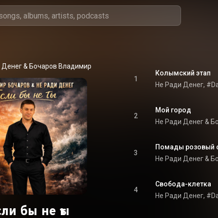
 Денег & Бочаров Владимир
Колымский этап
1
Мой город
2
Не Ради Денег & Б
Помады розовый 
3
Не Ради Денег & Б
Свобода-клетка
4
сли бы не ты