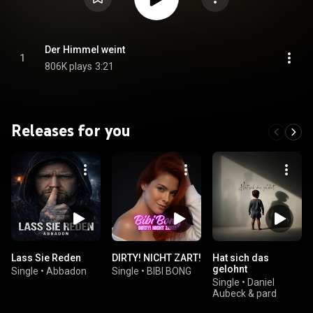
Der Himmel weint
1
806K plays
3:21
Releases for you
Lass Sie Reden
DIRTY! NICHT ZART!
Hat sich das
gelohnt
Single
•
Abbadon
Single
•
BIBI BONG
Single
•
Daniel
Aubeck & pard