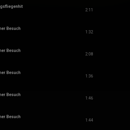
agsfliegenhit
2:11
cher Besuch
1:32
cher Besuch
2:08
cher Besuch
1:36
cher Besuch
1:46
cher Besuch
1:44