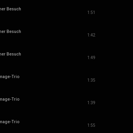
cher Besuch
1:51
cher Besuch
1:42
cher Besuch
1:49
onage-Trio
1:35
onage-Trio
1:39
onage-Trio
1:55