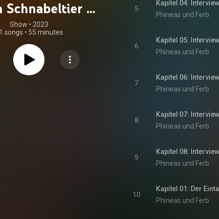
Kapitel 04: Intervi
 Schnabeltier /
5
Phineas und Ferb
intagsfliegenhit
Show
 • 
2023
1 songs
•
55 minutes
glicher Besuch /
Kapitel 05: Intervi
6
Phineas und Ferb
Spionage-Trio
piel zur Disney
Kapitel 06: Intervi
7
TV-Serie)
Phineas und Ferb
Kapitel 07: Intervi
8
Phineas und Ferb
Kapitel 08: Intervi
9
Phineas und Ferb
Kapitel 01: Der Eint
10
Phineas und Ferb