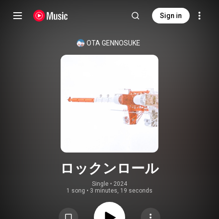
Sign in
OTA GENNOSUKE
ロックンロール
Single
 • 
2024
1 song
•
3 minutes, 19 seconds