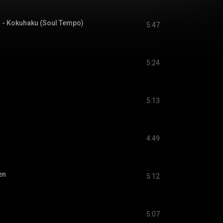
 Kokuhaku (Soul Tempo)
5:47
5:24
5:13
4:49
en
5:12
5:07