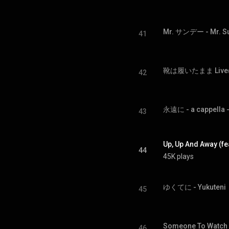
Mr. サンデー - Mr. S
41
42
永遠に - a cappella -
43
Up, Up And Away (fe
44
45K plays
ゆくてに - Yukuteni
45
Someone To Watch
46