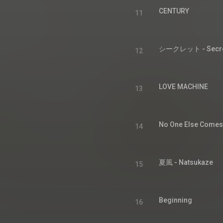
CENTURY
11
シークレット - Secr
12
LOVE MACHINE
13
No One Else Comes
14
夏風 - Natsukaze
15
Beginning
16