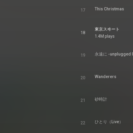
This Christmas
17
東京スヰート
18
1.4M plays
永遠に -unplugged li
19
Wanderers
20
砂時計
21
ひとり（Live）
22