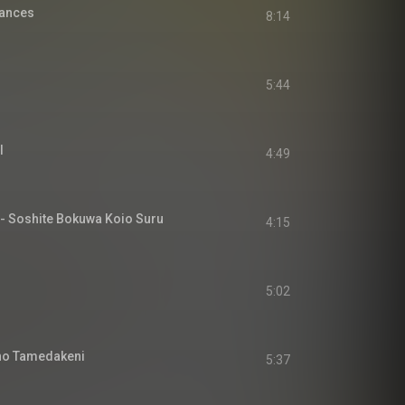
ances
8:14
5:44
I
4:49
shite Bokuwa Koio Suru
4:15
5:02
 Tamedakeni
5:37