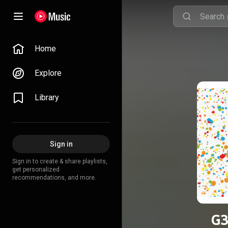
Home
Explore
Library
Sign in
Sign in to create & share playlists,
get personalized
recommendations, and more.
G3