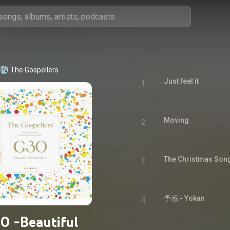
The Gospellers
Just feel it
1
Moving
2
3
予感 - Yokan
4
0 -Beautiful