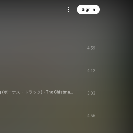
Sign in
4:59
4:12
The Christmas Song (ボーナス・トラック) - The Chistmas Song
3:03
4:56