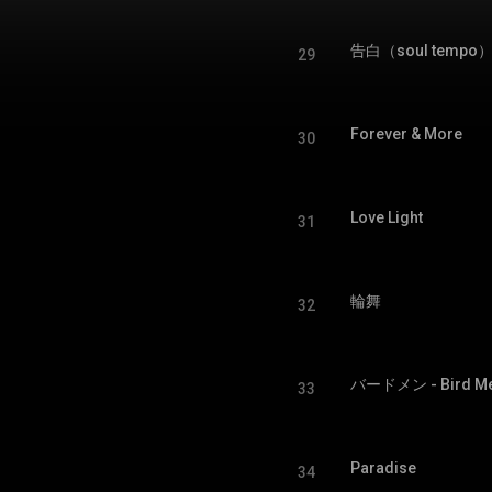
告白（soul tempo） -
29
Forever & More
30
Love Light
31
輪舞
32
バードメン - Bird M
33
Paradise
34