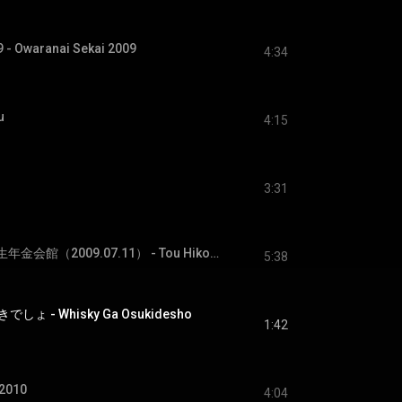
Owaranai Sekai 2009
4:34
u
4:15
3:31
逃飛行Live＠大阪厚生年金会館（2009.07.11） - Tou Hikou Live at Osaka Kousei Nenkin Kaikan(2009.07.11)
5:38
 - Whisky Ga Osukidesho
1:42
2010
4:04