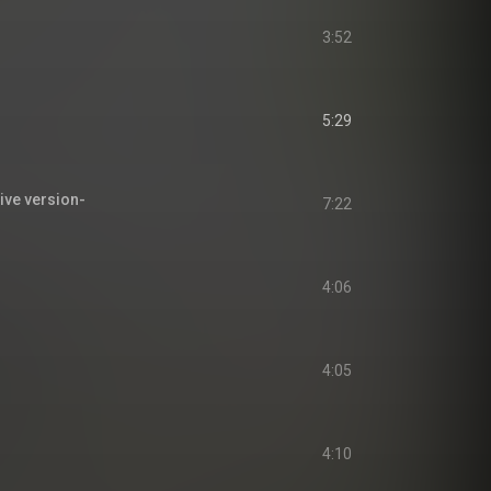
3:52
5:29
ve version-
7:22
4:06
4:05
4:10