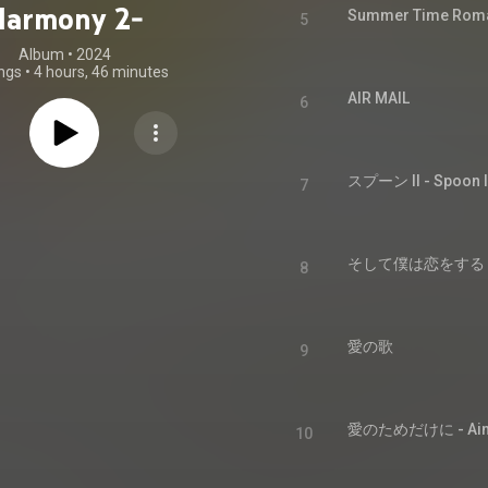
Harmony 2-
Summer Time Rom
5
Album
 • 
2024
ngs
•
4 hours, 46 minutes
AIR MAIL
6
スプーン II - Spoon I
7
そして僕は恋をする - So
8
愛の歌
9
愛のためだけに - Aino
10