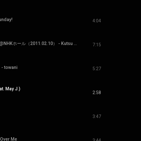
unday!
4:04
靴は履いたまま Live@NHKホール（2011.02.10） - Kutsu Wa Haitamama Live @NHK Hall (2011.02.10)
7:15
 - towani
5:27
at. May J.)
2:58
3:47
 Over Me
3:44