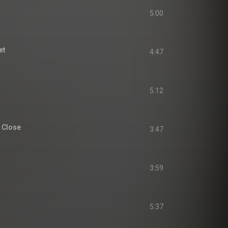
5:00
et
4:47
5:12
 Close
3:47
3:59
5:37