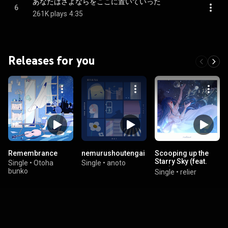
あなたはさよならをここに置いていった
6
261K plays
4:35
Releases for you
Remembrance
nemurushoutengai
Scooping up the
Starry Sky (feat.
Single
•
Otoha
Single
•
anoto
Lem)
bunko
Single
•
relier