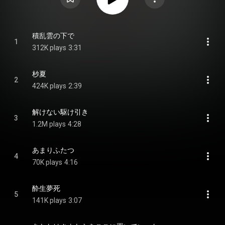
積乱雲の下で
1
312K plays
3:31
杪夏
2
424K plays
2:39
解けない駆け引き
3
1.2M plays
4:28
あまりふたつ
4
70K plays
4:16
酔生夢死
5
141K plays
3:07