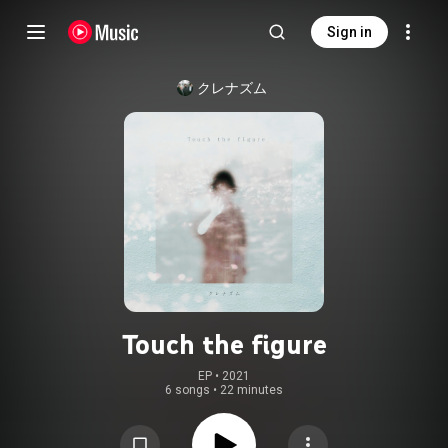
Sign in
クレナズム
Touch the figure
EP
 • 
2021
6 songs
•
22 minutes