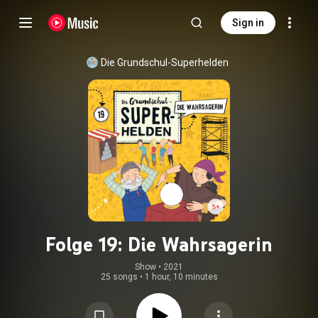
Sign in
Die Grundschul-Superhelden
Folge 19: Die Wahrsagerin
Show
 • 
2021
25 songs
•
1 hour, 10 minutes