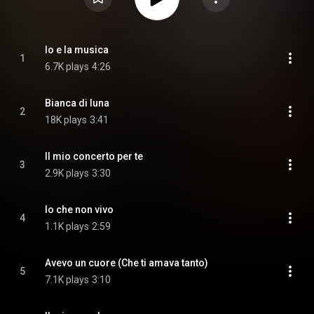
Io e la musica
1
6.7K plays
4:26
Bianca di luna
2
18K plays
3:41
Il mio concerto per te
3
2.9K plays
3:30
Io che non vivo
4
1.1K plays
2:59
Avevo un cuore (Che ti amava tanto)
5
7.1K plays
3:10