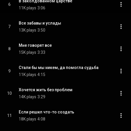
В заколдованном царстве
6
11K plays
3:06
Все забавы и услады
7
13K plays
3:50
Мне говорят все
8
15K plays
3:33
Стали бы мы никем, да помогла судьба
9
11K plays
4:15
Хочется жить без проблем
10
14K plays
3:29
Если решил что-то создать
11
18K plays
4:08