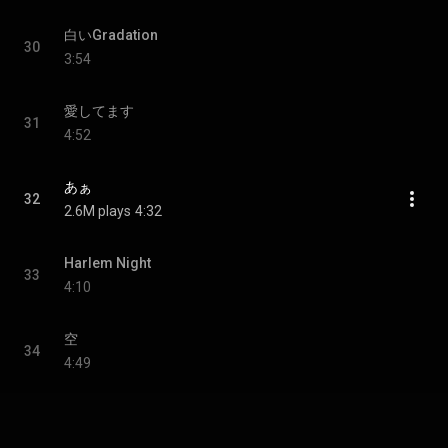
白いGradation
30
3:54
愛してます
31
4:52
あぁ
32
2.6M plays
4:32
Harlem Night
33
4:10
空
34
4:49