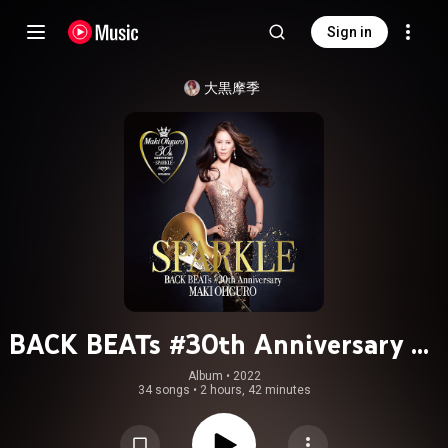
Sign in
大黒摩季
BACK BEATs #30th Anniversary 〜
SPARKLE〜
Album
 • 
2022
34 songs
•
2 hours, 42 minutes