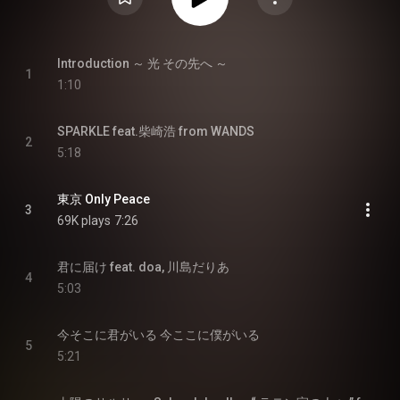
Introduction ～ 光 その先へ ～
1
1:10
SPARKLE feat.柴崎浩 from WANDS
2
5:18
東京 Only Peace
3
69K plays
7:26
君に届け feat. doa, 川島だりあ
4
5:03
今そこに君がいる 今ここに僕がいる
5
5:21