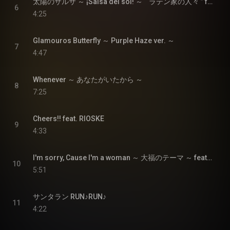
太陽のサルサ ～ ¡Salsa del sol! ～ “ ラテン家の人々 ” feat. Maquite Gomez, オルケスタ・デ・ラ・ルス, 當間ローズ, RIOSKE
6
4:25
Glamouros Butterfly ～ Purple Haze ver. ～
7
4:47
Whenever ～ あなたがいたから ～
8
7:25
Cheers!! feat. RIOSKE
9
4:33
I'm sorry, Cause I'm a woman ～ 大福のテーマ ～ feat. 福原みほ, 光永泰一朗 , RIOSKE
10
5:51
サンタラン RUN♪RUN♪
11
4:22