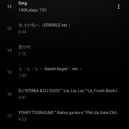
Sing
12
140K plays
7:01
光 その先へ（SPARKLE ver.）
13
6:44
君が代
14
1:10
ら・ら・ら ～ Sweet Angel♡ ver.～
15
7:49
DJ YUTAKA & DJ OGGY “ Lie, Lie, Lie, " LA, Fresh Back INC Mix
16
4:47
YOHEY TSUKASAKI “ Natsu ga kuru " Phil da Gale Chill out dance Mix
17
4:53