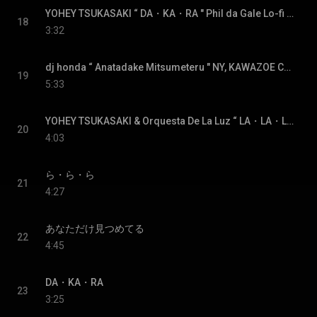
YOHEY TSUKASAKI “ DA・KA・RA " Phil da Gale Lo-fi Banjo Mix
18
3:32
dj honda “ Anatadake Mitsumeteru " NY, KAWAZOE Connection Mix
19
5:33
YOHEY TSUKASAKI & Orquesta De La Luz “ LA・LA・LA " Let’s Hit The Rainbow Beach, Salsa Mix
20
4:03
ら・ら・ら
21
4:27
あなただけ見つめてる
22
4:45
DA・KA・RA
23
3:25