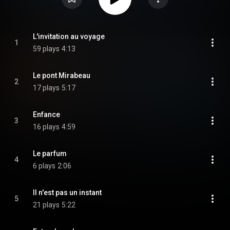
L'invitation au voyage
1
59 plays
4:13
Le pont Mirabeau
2
17 plays
5:17
Enfance
3
16 plays
4:59
Le parfum
4
6 plays
2:06
Il n'est pas un instant
5
21 plays
5:22