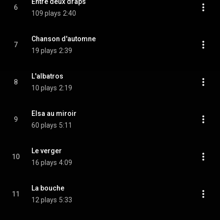
Entre deux draps
6
109 plays
2:40
Chanson d'automne
7
19 plays
2:39
L'albatros
8
10 plays
2:19
Elsa au miroir
9
60 plays
5:11
Le verger
10
16 plays
4:09
La bouche
11
12 plays
5:33