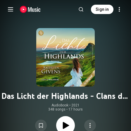
Sign in
Das Licht der Highlands - Clans der
Highlands-Reihe, Band 1
Audiobook
 • 
2021
348 songs
•
17 hours
(Ungekürzt)