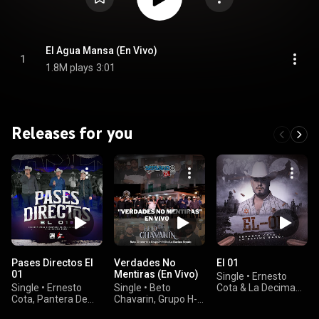
El Agua Mansa (En Vivo)
1
1.8M plays
3:01
Releases for you
Pases Directos El
Verdades No
El 01
01
Mentiras (En Vivo)
Single
•
Ernesto
Single
•
Ernesto
Single
•
Beto
Cota & La Decima
Cota, Pantera De
Chavarin, Grupo H-
Banda
Culiacan Sinaloa, &
100, & La Decima