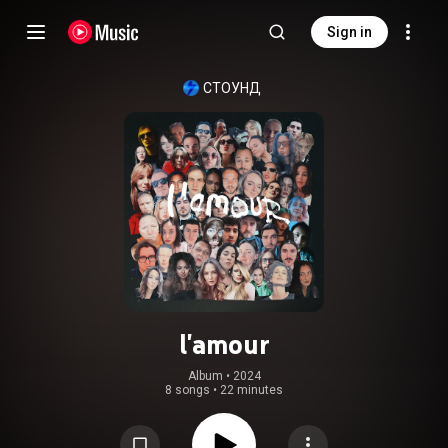
Sign in
СТОУНД
l'amour
Album
 • 
2024
8 songs
•
22 minutes