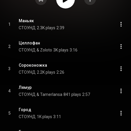
Маньяк
1
СТОУНД
2.3K plays
2:39
Целлофан
2
СТОУНД & Zoloto
3K plays
3:16
Сороконожка
3
СТОУНД
2.2K plays
2:26
Лямур
4
СТОУНД & Tamerlansa
841 plays
2:57
Город
5
СТОУНД
1K plays
3:11