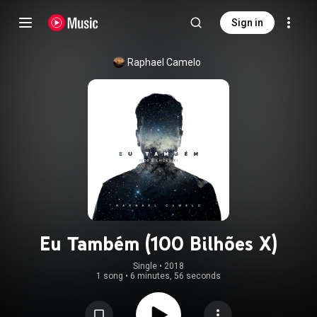
Sign in
Raphael Camelo
Eu Também (100 Bilhões X)
Single
 • 
2018
1 song
•
6 minutes, 56 seconds