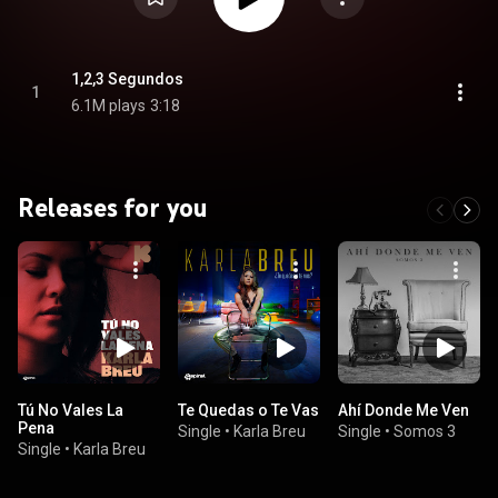
1,2,3 Segundos
1
6.1M plays
3:18
Releases for you
Tú No Vales La
Te Quedas o Te Vas
Ahí Donde Me Ven
Pena
Single
•
Karla Breu
Single
•
Somos 3
Single
•
Karla Breu