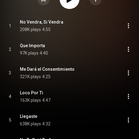
No Vendra, Si Vendra
1
208K plays
4:55
Que Importa
2
97K plays
4:40
Me Dará el Consentimiento
3
321K plays
4:25
Loco Por Ti
4
163K plays
4:47
Llegaste
5
638K plays
4:32