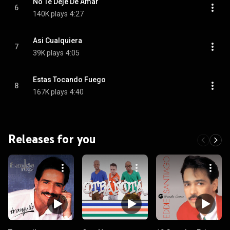
No Te Dejé De Amar
6
140K plays
4:27
Asi Cualquiera
7
39K plays
4:05
Estas Tocando Fuego
8
167K plays
4:40
Releases for you