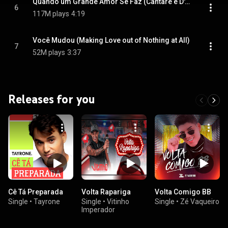
Quando um Grande Amor Se Faz (Cantare e D'Amore)
6
117M plays
4:19
Você Mudou (Making Love out of Nothing at All)
7
52M plays
3:37
Releases for you
Cê Tá Preparada
Volta Rapariga
Volta Comigo BB
Single
•
Tayrone
Single
•
Vitinho
Single
•
Zé Vaqueiro
Imperador