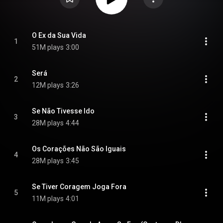
O Ex da Sua Vida
1
51M plays
3:00
Será
2
12M plays
3:26
Se Não Tivesse Ido
3
28M plays
4:44
Os Corações Não São Iguais
4
28M plays
3:45
Se Tiver Coragem Joga Fora
5
11M plays
4:01