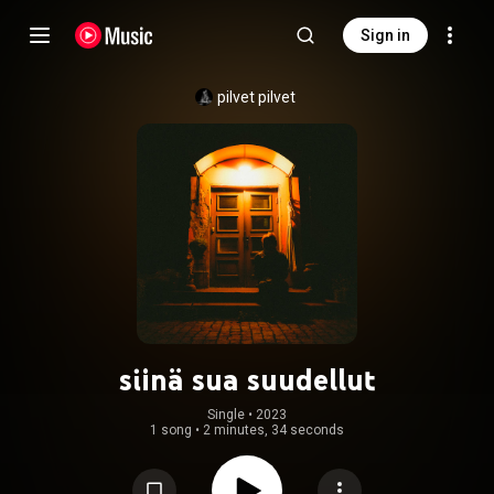
Sign in
pilvet pilvet
siinä sua suudellut
Single
 • 
2023
1 song
•
2 minutes, 34 seconds