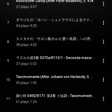
Russischer Galop (After Pyotr Bulakhov), S. 478
6
57 plays
3:07
タウジヒの「ヨハン・シュトラウスによるヴァルス・カプリス第3番」への序奏と終曲 S571a - Valse-caprice No. 3 (After Carl Tausig), S. 571a
7
54 plays
9:20
スメタナの「サロン風ポルカ 嬰ヘ長調」への序奏とコーダ S570a - Polka de salon No. 1 in F Major (After Bedřich Smetana), S. 570a
8
38 plays
4:02
マズルカ第2番 S573a/R113/1 - Seconda mazurka di Tirindelli, S. 573a
9
37 plays
5:03
Tanzmomente (After Johann von Herbeck), S. 492: No. 1 in G Major
10
45 plays
1:45
踊り時 S492/R171: 第2番 イ短調 - Tanzmomente (After Johann von Herbeck), S. 492: No. 2 in A Minor
11
61 plays
1:24