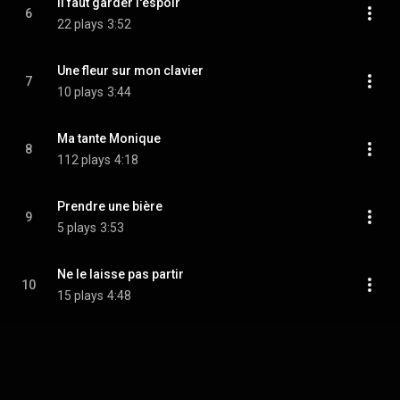
Il faut garder l'espoir
6
22 plays
3:52
Une fleur sur mon clavier
7
10 plays
3:44
Ma tante Monique
8
112 plays
4:18
Prendre une bière
9
5 plays
3:53
Ne le laisse pas partir
10
15 plays
4:48