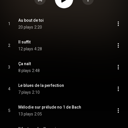
Au bout de toi
1
20 plays
2:20
Il suffit
2
12 plays
4:28
Ça naît
3
8 plays
2:48
Le blues de la perfection
4
7 plays
2:10
Mélodie sur prélude no 1 de Bach
5
13 plays
2:05