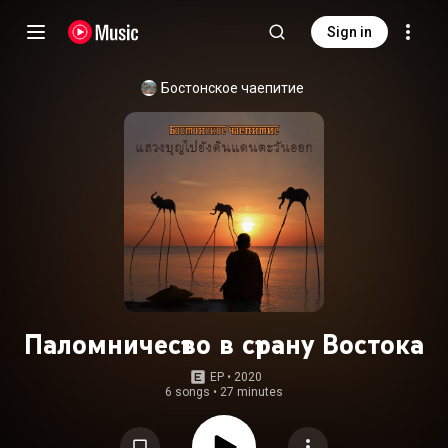
Sign in
Бостонское чаепитие
Паломничество в страну Востока
EP
 • 
2020
6 songs
•
27 minutes