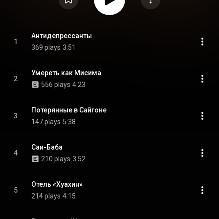
Антидепрессанты
1
369 plays
3:51
Умереть как Мисима
2
556 plays
4:23
Потерянные в Сайгоне
3
147 plays
5:38
Саи-Баба
4
210 plays
3:52
Отель «Хуахин»
5
214 plays
4:15