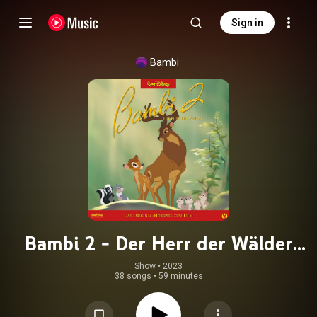
Sign in
Bambi
Bambi 2 - Der Herr der Wälder
(Hörspiel zum Disney Film)
Show
 • 
2023
38 songs
•
59 minutes