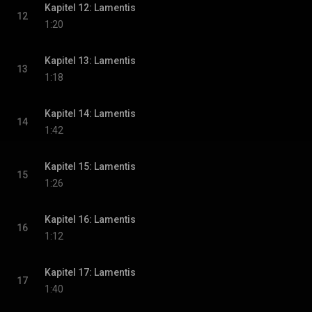
Kapitel 12: Lamentis
12
1:20
Kapitel 13: Lamentis
13
1:18
Kapitel 14: Lamentis
14
1:42
Kapitel 15: Lamentis
15
1:26
Kapitel 16: Lamentis
16
1:12
Kapitel 17: Lamentis
17
1:40