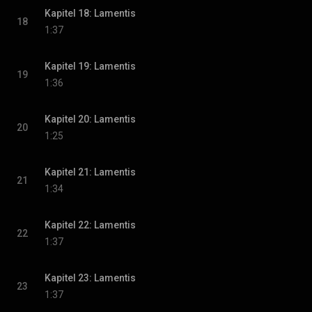
Kapitel 18: Lamentis
18
1:37
Kapitel 19: Lamentis
19
1:36
Kapitel 20: Lamentis
20
1:25
Kapitel 21: Lamentis
21
1:34
Kapitel 22: Lamentis
22
1:37
Kapitel 23: Lamentis
23
1:37