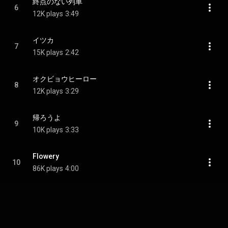
終点のない列車
6
12K plays
3:49
イツカ
7
15K plays
2:42
オクビョウヒーロー
8
12K plays
3:29
帰ろうよ
9
10K plays
3:33
Flowery
10
86K plays
4:00