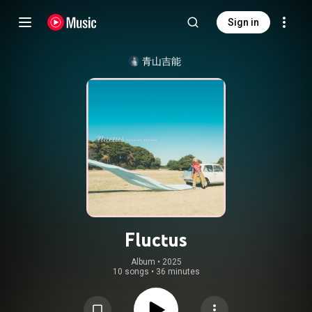
Sign in
青山吉能
Fluctus
Album
 • 
2025
10 songs
•
36 minutes