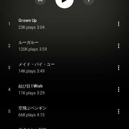
Grown Up
1
23K plays
3:04
ルーガルー
2
120K plays
3:59
メイド・バイ・ユー
3
14K plays
3:49
結び目 I Wish
4
11K plays
3:29
空飛ぶペンギン
5
66K plays
4:15