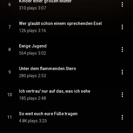
Kinder einer großen Mutter
6
310 plays
3:07
Wer glaubt schon einem sprechenden Esel
7
126 plays
3:16
Ewige Jugend
8
564 plays
3:02
Unter dem flammenden Stern
9
280 plays
2:53
Ich vertrau' nur auf das, was ich sehe
10
185 plays
2:48
So weit euch eure Füße tragen
11
4.8K plays
3:25