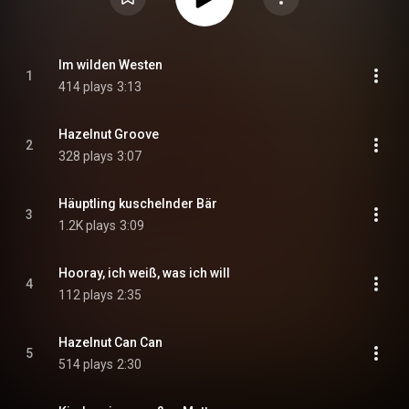
Im wilden Westen
1
414 plays
3:13
Hazelnut Groove
2
328 plays
3:07
Häuptling kuschelnder Bär
3
1.2K plays
3:09
Hooray, ich weiß, was ich will
4
112 plays
2:35
Hazelnut Can Can
5
514 plays
2:30