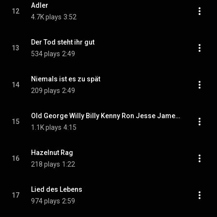
Adler
12
4.7K plays
3:52
Der Tod steht ihr gut
13
534 plays
2:49
Niemals ist es zu spät
14
209 plays
2:49
Old George Willy Billy Kenny Ron Jesse James Jack Jimmy Johnny Tom Stone
15
1.1K plays
4:15
Hazelnut Rag
16
218 plays
1:22
Lied des Lebens
17
974 plays
2:59