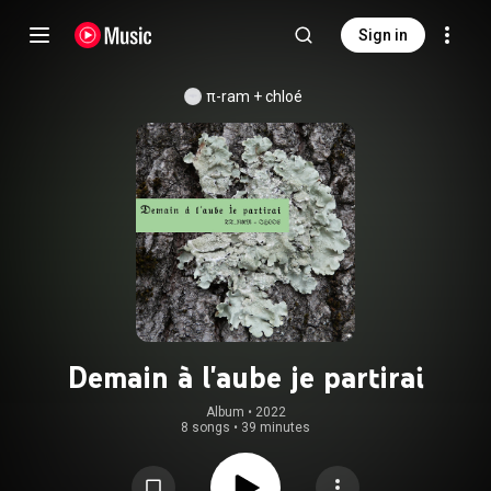
Sign in
π-ram + chloé
Demain à l'aube je partirai
Album
 • 
2022
8 songs
•
39 minutes