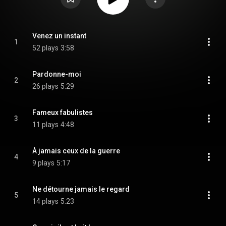
Venez un instant
1
52 plays
3:58
Pardonne-moi
2
26 plays
5:29
Fameux fabulistes
3
11 plays
4:48
À jamais ceux de la guerre
4
9 plays
5:17
Ne détourne jamais le regard
5
14 plays
5:23