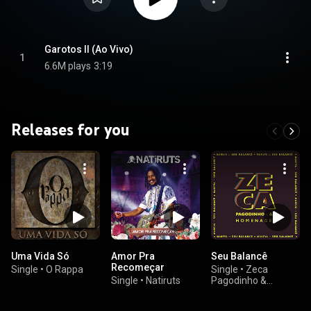
Garotos II (Ao Vivo)
1
6.6M plays
3:19
Releases for you
Uma Vida Só
Amor Pra
Seu Balancê
Recomeçar
Single
•
O Rappa
Single
•
Zeca
Single
•
Natiruts
Pagodinho &
Maneva