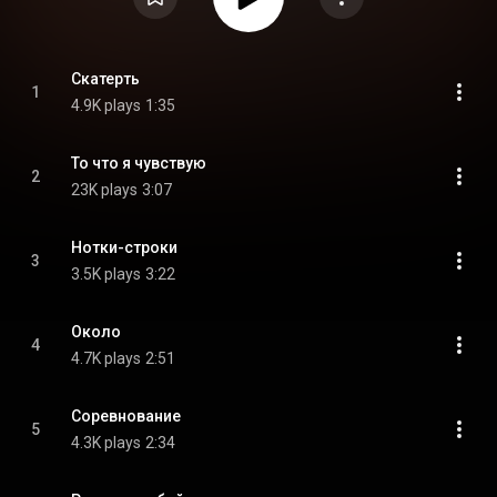
Скатерть
1
4.9K plays
1:35
То что я чувствую
2
23K plays
3:07
Нотки-строки
3
3.5K plays
3:22
Около
4
4.7K plays
2:51
Соревнование
5
4.3K plays
2:34