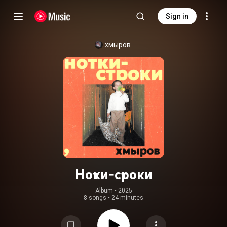
Sign in
хмыров
Нотки-строки
Album
 • 
2025
8 songs
•
24 minutes