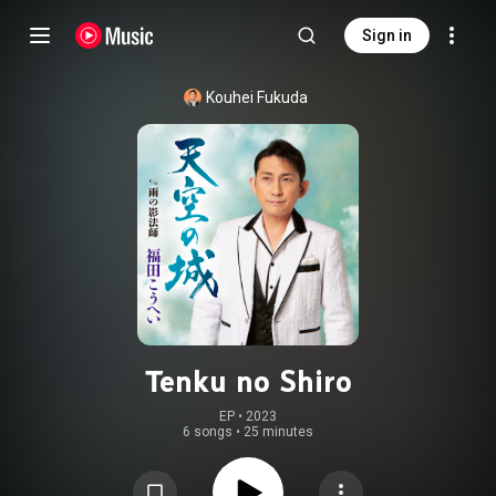
Sign in
Kouhei Fukuda
Tenku no Shiro
EP
 • 
2023
6 songs
•
25 minutes