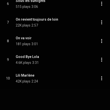
Sous les sunlights
6
515 plays
3:06
On revient toujours de loin
7
22K plays
2:57
On va voir
8
181 plays
3:01
Good Bye Lola
9
4.6K plays
3:31
Lili Marlène
10
42K plays
2:24