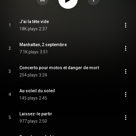
J'ai la tête vide
1
18K plays
2:37
Manhattan, 2 septembre
2
7.1K plays
3:51
Concerto pour motos et danger de mort
3
254 plays
3:24
Au soleil du soleil
4
145 plays
2:45
Laissez-le partir
5
977 plays
2:50