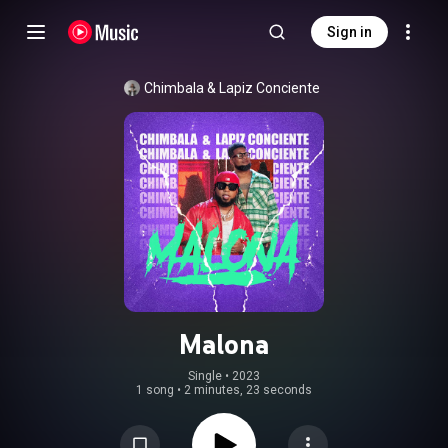
Sign in
Chimbala
 & 
Lapiz Conciente
Malona
Single
 • 
2023
1 song
•
2 minutes, 23 seconds