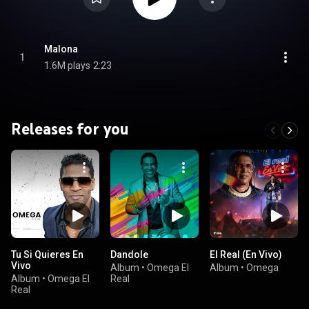
Malona
1
1.6M plays
2:23
Releases for you
Tu Si Quieres En
Dandole
El Real (En Vivo)
Vivo
Album
•
Omega El
Album
•
Omega
Album
•
Omega El
Real
Real