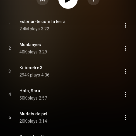
Estimar-te com la terra
1
2.4M plays
3:22
Muntanyes
2
40K plays
3:29
Kilòmetre 3
3
294K plays
4:36
Hola, Sara
4
50K plays
2:57
Mudats de pell
5
20K plays
3:14