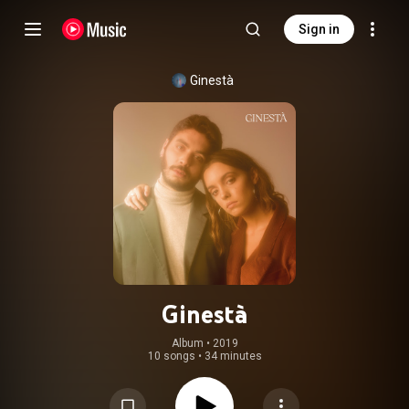
Sign in
Ginestà
Ginestà
Album
 • 
2019
10 songs
•
34 minutes