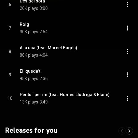
Des del sofà
6
26K plays
3:00
Roig
7
30K plays
2:54
A la iaia (feat. Marcel Bagés)
8
88K plays
4:04
Ei, queda't
9
95K plays
2:36
Per tu i per mi (feat. Homes Llúdriga & Elane)
10
13K plays
3:49
Releases for you