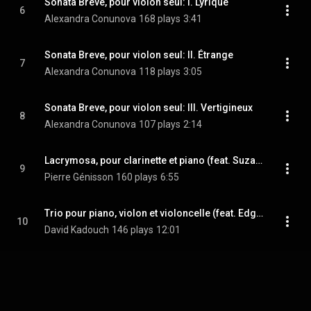
Sonata Breve, pour violon seul: I. Lyrique
6
Alexandra Conunova
168 plays
3:41
Sonata Breve, pour violon seul: II. Étrange
7
Alexandra Conunova
118 plays
3:05
Sonata Breve, pour violon seul: III. Vertigineux
8
Alexandra Conunova
107 plays
2:14
Lacrymosa, pour clarinette et piano (feat. Suzana Bartal)
9
Pierre Génisson
160 plays
6:55
Trio pour piano, violon et violoncelle (feat. Edgar Moreau & Rosanne Philippens)
10
David Kadouch
146 plays
12:01