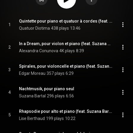
Quintette pour piano et quatuor à cordes (feat. Suzana Bartal)
1
Quatuor Diotima
438 plays
13:46
In a Dream, pour violon et piano (feat. Suzana Bartal)
2
Alexandra Conunova
4K plays
8:39
Spirales, pour violoncelle et piano (feat. Suzana Bartal)
3
Edgar Moreau
357 plays
6:29
Nachtmusik, pour piano seul
4
Suzana Bartal
296 plays
6:56
Rhapsodie pour alto et piano (feat. Suzana Bartal)
5
Lise Berthaud
199 plays
10:22