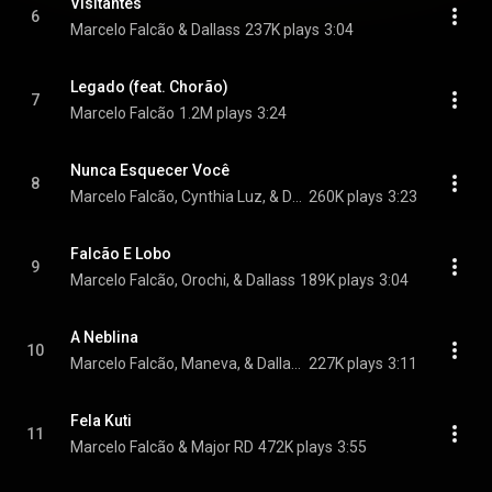
Visitantes
6
Marcelo Falcão & Dallass
237K plays
3:04
Legado (feat. Chorão)
7
Marcelo Falcão
1.2M plays
3:24
Nunca Esquecer Você
8
Marcelo Falcão, Cynthia Luz, & Dallass
260K plays
3:23
Falcão E Lobo
9
Marcelo Falcão, Orochi, & Dallass
189K plays
3:04
A Neblina
10
Marcelo Falcão, Maneva, & Dallass
227K plays
3:11
Fela Kuti
11
Marcelo Falcão & Major RD
472K plays
3:55