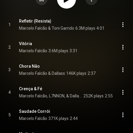
Refletir (Resista)
1
Marcelo Falcão & Toni Garrido
6.3M plays
4:01
Vitória
2
Marcelo Falcão
3.6M plays
3:31
Chora Não
3
Marcelo Falcão & Dallass
146K plays
2:37
Crença & Fé
4
Marcelo Falcão, L7NNON, & Dallass
252K plays
2:55
Saudade Corrói
5
Marcelo Falcão
371K plays
2:44