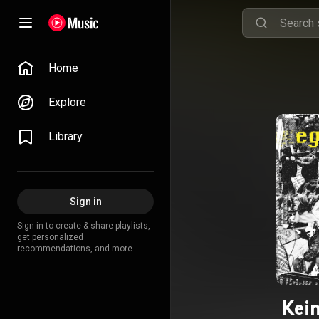
Home
Explore
Library
Sign in
Sign in to create & share playlists,
get personalized
recommendations, and more.
Kei