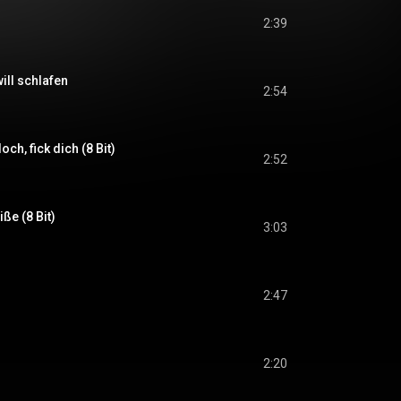
2:39
will schlafen
2:54
ch, fick dich (8 Bit)
2:52
ße (8 Bit)
3:03
)
2:47
2:20