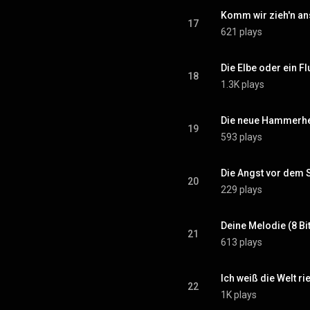
Komm wir zieh'n ans
17
621 plays
Die Elbe oder ein Fl
18
1.3K plays
Die neue Hammerhea
19
593 plays
Die Angst vor dem S
20
229 plays
Deine Melodie (8 Bit
21
613 plays
Ich weiß die Welt ri
22
1K plays