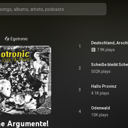
Egotronic
Deutschland, Arschl
1
7.9K plays
Scheiße bleibt Sch
2
502K plays
Hallo Provinz
3
4.1K plays
Odenwald
4
10K plays
ne Argumente!