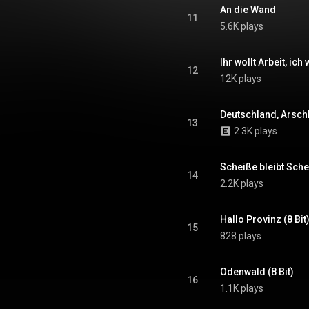
An die Wand
11
5.6K plays
Ihr wollt Arbeit, ich 
12
12K plays
Deutschland, Arschlo
13
2.3K plays
Scheiße bleibt Schei
14
2.2K plays
Hallo Provinz (8 Bit
15
828 plays
Odenwald (8 Bit)
16
1.1K plays