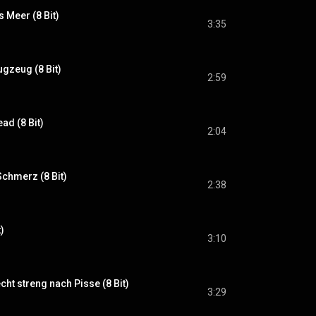
 Meer (8 Bit)
3:35
ugzeug (8 Bit)
2:59
d (8 Bit)
2:04
chmerz (8 Bit)
2:38
)
3:10
echt streng nach Pisse (8 Bit)
3:29