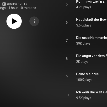
Komm wir zieh'n an
Album
 • 
2017
5
4.2K plays
ongs
•
1 hour, 10 minutes
Hauptstadt der Be
6
3.6K plays
Die neue Hammerh
7
39K plays
Die Angst vor dem
8
2K plays
Deine Melodie
9
100K plays
Ich weiß die Welt r
10
9.5K plays