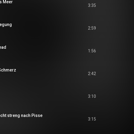
s Meer
3:35
wegung
2:59
ead
1:56
 Schmerz
2:42
3:10
iecht streng nach Pisse
3:15