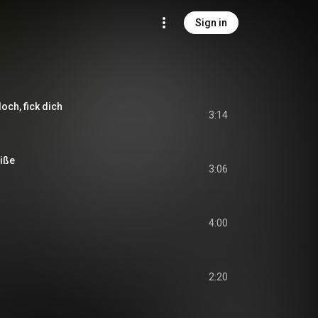
Sign in
och, fick dich
3:14
eiße
3:06
4:00
2:20