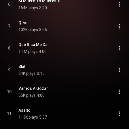
Si Muero Yo Mueres Tu
6
164K plays
3:40
Q-vo
7
102K plays
3:56
Que Risa Me Da
8
1.1M plays
4:06
Skit
9
24K plays
0:15
Vamos A Gozar
10
55K plays
4:06
Asalto
11
113K plays
5:37