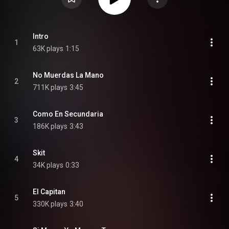
Intro
1
63K plays
1:15
No Muerdas La Mano
2
711K plays
3:45
Como En Secundaria
3
186K plays
3:43
Skit
4
34K plays
0:33
El Capitan
5
330K plays
3:40