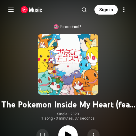
Sign in
PinocchioP
The Pokemon Inside My Heart (feat.
Hatsune Miku)
Single
 • 
2023
1 song
•
3 minutes, 37 seconds