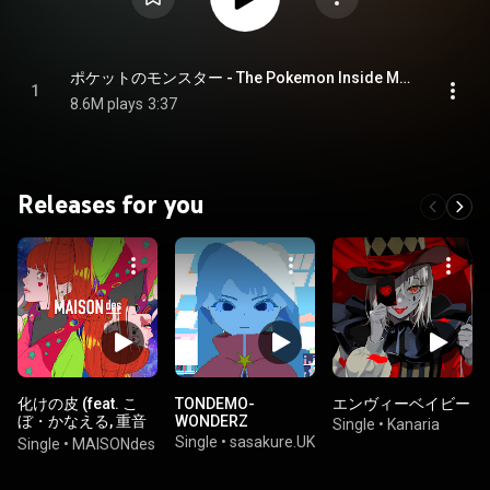
ポケットのモンスター - The Pokemon Inside My Heart (feat. Hatsune Miku)
1
8.6M plays
3:37
Releases for you
化けの皮 (feat. こ
TONDEMO-
エンヴィーベイビー
ぼ・かなえる, 重音
WONDERZ
Single
•
Kanaria
テト, Giga &
Single
•
sasakure.UK
Single
•
MAISONdes
TeddyLoid)