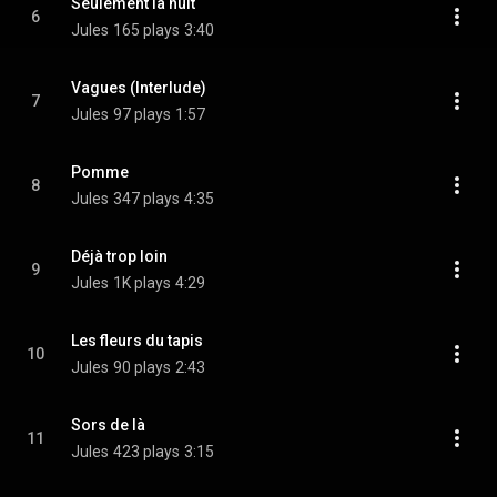
Seulement la nuit
6
Jules
165 plays
3:40
Vagues (Interlude)
7
Jules
97 plays
1:57
Pomme
8
Jules
347 plays
4:35
Déjà trop loin
9
Jules
1K plays
4:29
Les fleurs du tapis
10
Jules
90 plays
2:43
Sors de là
11
Jules
423 plays
3:15