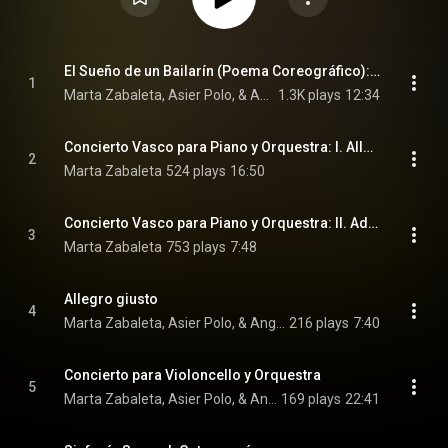
El Sueño de un Bailarín (Poema Coreográfico): Allegro moderato (scherzando)
1
Marta Zabaleta, Asier Polo, & Angel Pazos
1.3K plays
12:34
Concierto Vasco para Piano y Orquestra: I. Allegro moderato
2
Marta Zabaleta
524 plays
16:50
Concierto Vasco para Piano y Orquestra: II. Adagio cantabile
3
Marta Zabaleta
753 plays
7:48
Allegro giusto
4
Marta Zabaleta, Asier Polo, & Angel Pazos
216 plays
7:40
Concierto para Violoncello y Orquestra
5
Marta Zabaleta, Asier Polo, & Angel Pazos
169 plays
22:41