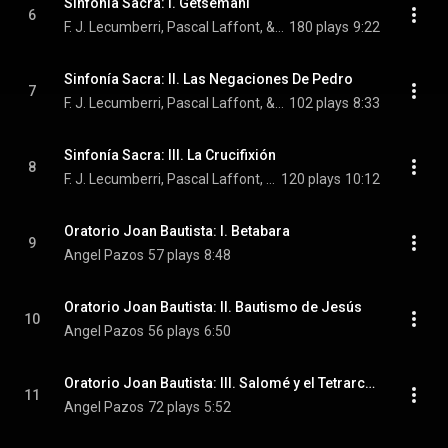
Sinfonía Sacra: I. Getsemaní
6
F. J. Lecumberri, Pascal Laffont, & Jaroslaw Augustyniak
180 plays
9:22
Sinfonía Sacra: II. Las Negaciones De Pedro
7
F. J. Lecumberri, Pascal Laffont, & Jaroslaw Augustyniak
102 plays
8:33
Sinfonía Sacra: III. La Crucifixión
8
F. J. Lecumberri, Pascal Laffont, & Jaroslaw Augustyniak
120 plays
10:12
Oratorio Joan Bautista: I. Betabara
9
Angel Pazos
57 plays
8:48
Oratorio Joan Bautista: II. Bautismo de Jesús
10
Angel Pazos
56 plays
6:50
Oratorio Joan Bautista: III. Salomé y el Tetrarca Herodes
11
Angel Pazos
72 plays
5:52