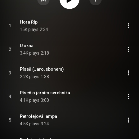
Hora Říp
1
15K plays
2:34
U okna
2
3.4K plays
2:18
Píseň (Jaro, sbohem)
3
2.2K plays
1:38
Píseň o jarním svrchníku
4
4.1K plays
3:00
Petrolejová lampa
5
4.5K plays
3:24