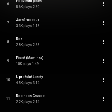
Podzimní píseň
6
5.6K plays
2:50
Jarní rodeaux
7
3.3K plays
1:18
Rok
8
2.8K plays
2:38
Píseň (Maminka)
9
10K plays
1:49
U pražské Lorety
10
4.5K plays
3:12
Robinson Crusoe
11
2.2K plays
2:14