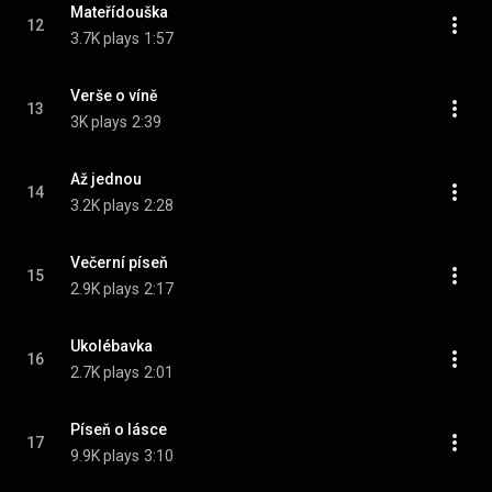
Mateřídouška
12
3.7K plays
1:57
Verše o víně
13
3K plays
2:39
Až jednou
14
3.2K plays
2:28
Večerní píseň
15
2.9K plays
2:17
Ukolébavka
16
2.7K plays
2:01
Píseň o lásce
17
9.9K plays
3:10