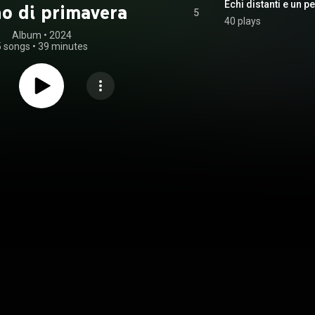
Echi distanti e un p
no di primavera
5
40 plays
Album
 • 
2024
5 songs
•
39 minutes