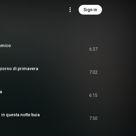
Sign in
 amico
6:37
giorno di primavera
7:02
a
6:15
i in questa notte buia
7:50