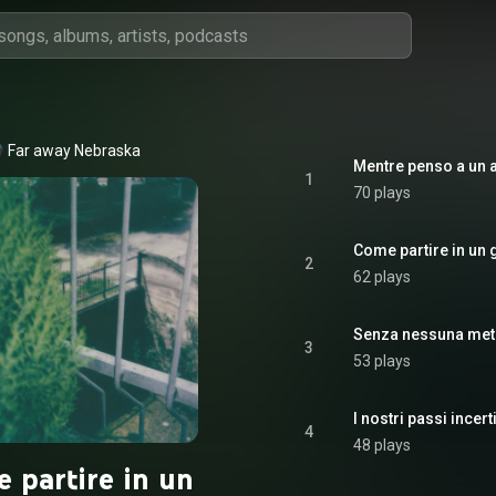
Far away Nebraska
Mentre penso a un
1
70 plays
Come partire in un 
2
62 plays
Senza nessuna met
3
53 plays
I nostri passi incert
4
48 plays
 partire in un