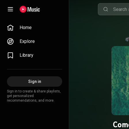
Home
Explore
Library
Sign in
Sign in to create & share playlists,
get personalized
recommendations, and more.
Come