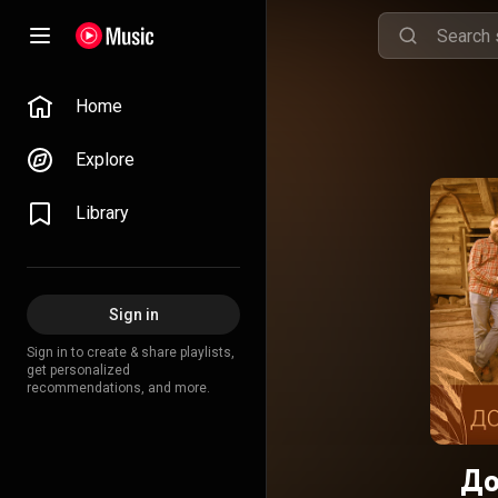
Home
Explore
Library
Sign in
Sign in to create & share playlists,
get personalized
recommendations, and more.
До