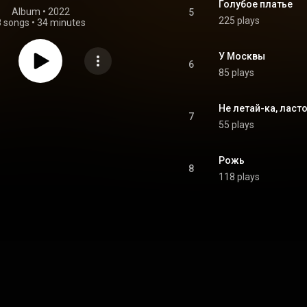
Голубое платье
Album
 • 
2022
5
225 plays
8 songs
•
34 minutes
У Москвы
6
85 plays
Не летай-ка, ласт
7
55 plays
Рожь
8
118 plays