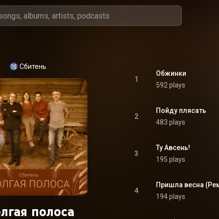
Сбитень
Обжинки
1
592 plays
Пойду плясать
2
483 plays
Ту Авсень!
3
195 plays
Пришла весна (Ре
4
194 plays
лгая полоса