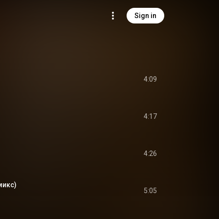
Sign in
4:09
4:17
4:26
микс)
5:05