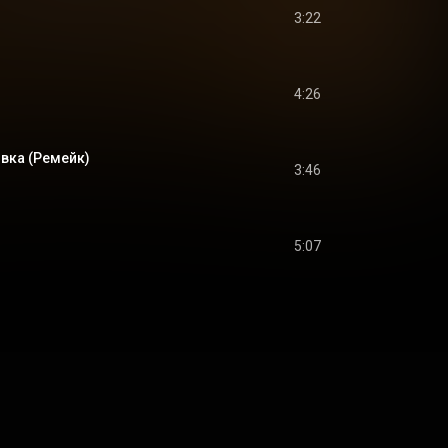
3:22
4:26
овка (Ремейк)
3:46
5:07