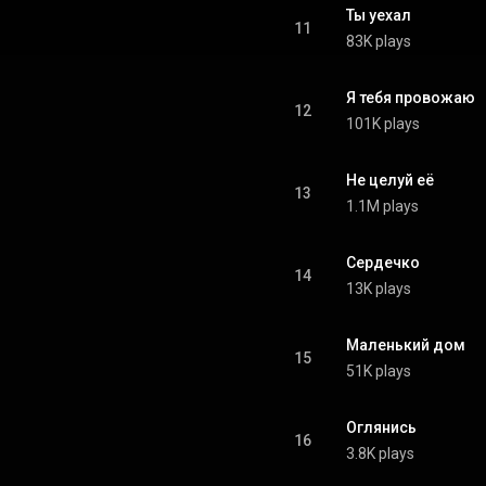
Ты уехал
11
83K plays
Я тебя провожаю
12
101K plays
Не целуй её
13
1.1M plays
Сердечко
14
13K plays
Маленький дом
15
51K plays
Оглянись
16
3.8K plays