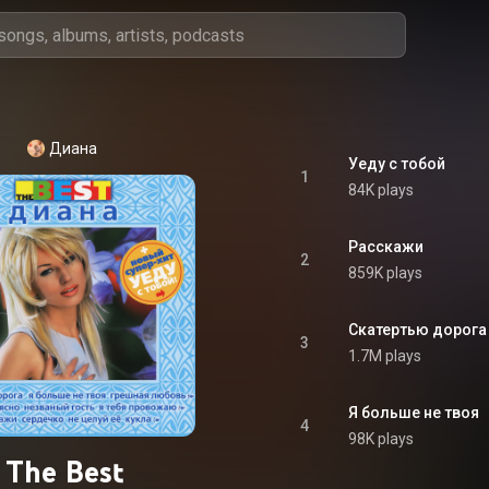
Диана
Уеду с тобой
1
84K plays
Расскажи
2
859K plays
Скатертью дорога
3
1.7M plays
Я больше не твоя
4
98K plays
The Best