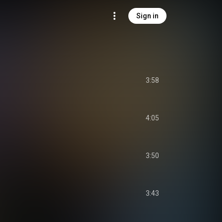
Sign in
3:58
4:05
3:50
3:43