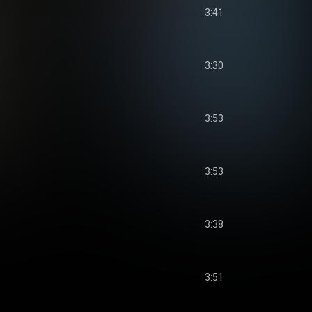
3:41
3:30
3:53
3:53
3:38
3:51