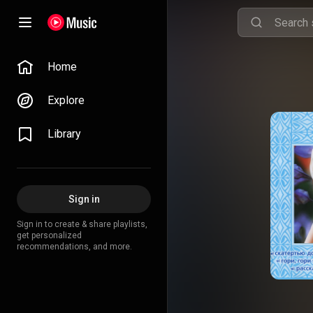
Home
Explore
Library
Sign in
Sign in to create & share playlists,
get personalized
recommendations, and more.