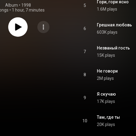
Гори, гори ясно
Album
 • 
1998
5
1.6M plays
ongs
•
1 hour, 7 minutes
Грешная любовь
6
603K plays
Незваный гость
7
15K plays
Не говори
8
2M plays
Я скучаю
9
17K plays
Там, где ты
10
20K plays